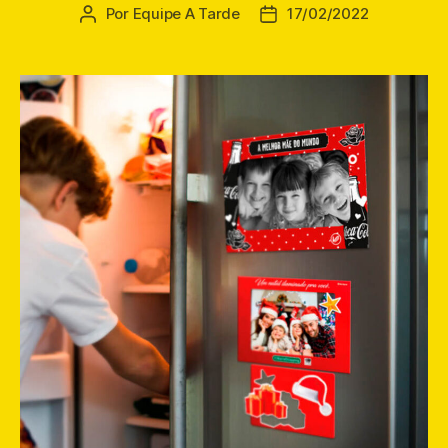
Por
Equipe A Tarde
17/02/2022
Autor
Data
do
de
post
publicação